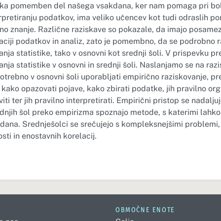
stika pomemben del našega vsakdana, ker nam pomaga pri bo
rpretiranju podatkov, ima veliko učencev kot tudi odraslih po
čno znanje. Različne raziskave so pokazale, da imajo posamez
etaciji podatkov in analiz, zato je pomembno, da se podrobno
nja statistike, tako v osnovni kot srednji šoli. V prispevku 
nja statistike v osnovni in srednji šoli. Naslanjamo se na razi
otrebno v osnovni šoli uporabljati empirično raziskovanje, p
kako opazovati pojave, kako zbirati podatke, jih pravilno orga
ti ter jih pravilno interpretirati. Empirični pristop se nadaljuje
rednjih šol preko empirizma spoznajo metode, s katerimi lahko
dana. Srednješolci se srečujejo s kompleksnejšimi problemi, 
sti in enostavnih korelacij.
OBMOČNE ENOTE