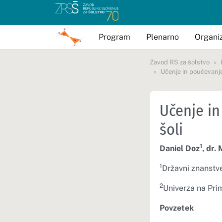
Program
Plenarno
Organiz
Zavod RS za šolstvo
Učenje in poučevanje 
Učenje in
šoli
1
Daniel Doz
, dr.
1
Državni znanstven
2
Univerza na Pri
Povzetek