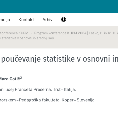
acija
Kontakt
Arhiv
Konferenca KUPM
Program konference KUPM 2024 | Laško, 11. in 12. 11.
statistike v osnovni in srednji šoli
 poučevanje statistike v osnovni in
2
 Mara Cotič
i licej Franceta Prešerna, Trst – Italija,
morskem – Pedagoška fakulteta, Koper – Slovenija