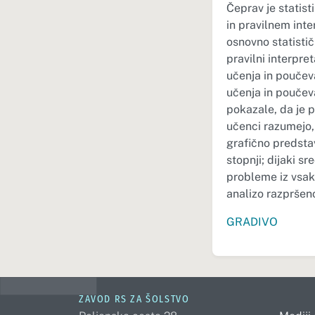
Čeprav je stati
in pravilnem inte
osnovno statisti
pravilni interpr
učenja in poučeva
učenja in poučeva
pokazale, da je p
učenci razumejo, 
grafično predstavi
stopnji; dijaki s
probleme iz vsak
analizo razpršeno
GRADIVO
ZAVOD RS ZA ŠOLSTVO