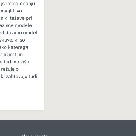
ljšem odločanju
manjkljivo
niki težave pri
 razišče modele
predstavimo model
skave, ki so
reko katerega
nizirati in
 tudi na višji
 rešujejo
ki zahtevajo tudi